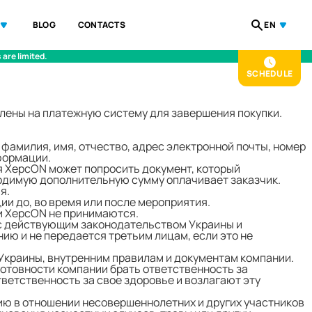
BLOG
CONTACTS
EN
are limited.
SCHEDULE
влены на платежную систему для завершения покупки.
амилия, имя, отчество, адрес электронной почты, номер
формации.
я ХерсON может попросить документ, который
бходимую дополнительную сумму оплачивает заказчик.
я.
ии до, во время или после мероприятия.
и ХерсON не принимаются.
с действующим законодательством Украины и
ю и не передается третьим лицам, если это не
Украины, внутренним правилам и документам компании.
готовности компании брать ответственность за
тветственность за свое здоровье и возлагают эту
ию в отношении несовершеннолетних и других участников