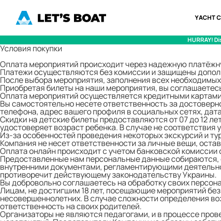
YACHT 
HURRAY!
Di
Условия покупки
Оплата мероприятий происходит через надежную платёжн
Платежи осуществляются без комиссии и защищены допол
После выбора мероприятия, заполнения всех необходимых 
Приобретая билеты на наши мероприятия, вы соглашаетесь
Оплата мероприятий осуществляется кредитными картами,
Вы самостоятельно несете ответственность за достоверно
телефона, адрес вашего профиля в социальных сетях, дат
Скидки на детские билеты предоставляются от 07 до 12 л
удостоверяет возраст ребенка. В случае не соответствия
Из-за особенностей проведения некоторых экскурсий и тур
Компания не несет ответственности за личные вещи, остав
Оплата онлайн происходит с учетом банковской комиссии 
Предоставленные нам персональные данные собираются, 
внутренними документами, регламентирующими деятельнос
противоречит действующему законодательству Украины.
Вы добровольно соглашаетесь на обработку своих персон
Лицам, не достигшим 18 лет, посещающие мероприятий без
несовершеннолетних. В случае сложности определения возр
ответственность на своих родителей.
Организаторы не являются педагогами, и в процессе про