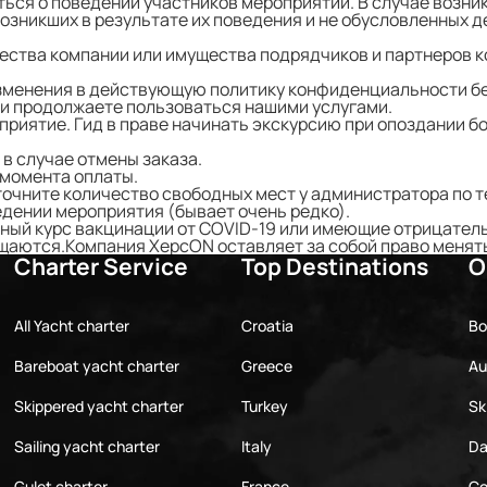
ься о поведении участников мероприятий. В случае возник
озникших в результате их поведения и не обусловленных 
ества компании или имущества подрядчиков и партнеров к
изменения в действующую
политику конфиденциальности
бе
ли продолжаете пользоваться нашими услугами.
приятие. Гид в праве начинать экскурсию при опоздании бо
в случае отмены заказа.
 момента оплаты.
точните количество свободных мест у администратора по те
едении мероприятия (бывает очень редко).
ный курс вакцинации от COVID-19 или имеющие отрицатель
ащаются.Компания ХерсON оставляет за собой право менять
Charter Service
Top Destinations
O
All Yacht charter
Croatia
Bo
Bareboat yacht charter
Greece
Au
Skippered yacht charter
Turkey
Sk
Sailing yacht charter
Italy
Da
Gulet charter
France
Co