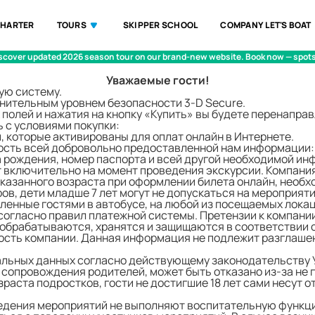
CHARTER
TOURS
SKIPPER SCHOOL
COMPANY LET'S BOAT
scover updated
2026 season tour
on our brand-new website. Book now — spots 
Уважаемые гости!
ую систему.
нительным уровнем безопасности 3-D Secure.
полей и нажатия на кнопку «Купить» вы будете перенапра
 с условиями покупки:
 которые активированы для оплат онлайн в Интернете.
сть всей добровольно предоставленной нам информации: ф
а рождения, номер паспорта и всей другой необходимой ин
ет включительно на момент проведения экскурсии. Компани
 указанного возраста при оформлении билета онлайн, нео
ов, дети младше 7 лет могут не допускаться на мероприяти
ленные гостями в автобусе, на любой из посещаемых локац
согласно правил платежной системы. Претензии к компани
обрабатываются, хранятся и защищаются в соответствии 
ть компании. Данная информация не подлежит разглашени
альных данных согласно действующему законодательству 
 сопровождения родителей, может быть отказано из-за не 
аста подростков, гости не достигшие 18 лет сами несут о
ведения мероприятий не выполняют воспитательную функц