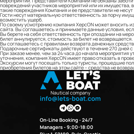
мероприятий. Представители Компании не обязаны заботит
повреждений участников мероприятий или их имущества, в
такие повреждения Компания и ее представители не несут
Гости несут материальную ответственность за порчу имущ
возместить ущерб.
По своему усмотрению компания ХерсON может вносить 
сайта. Вы соглашаетесь и принимаете данные условия, ес
Вы берете на себя ответственность при опоздании на меро
билет аннулируется, стоимость за билет не возвращается.
Вы соглашаетесь с
правилами возврата
денежных средств 
Подарочные сертификаты действуют в течение 270 дней с
При заказе менее, чем за 24 часа до начала мероприятия у
уточнения, компания ХерсON имеет право отказать в пров
Экскурсии могут посещать только туристы, прошедшие пол
приобретения билетов на этом сайте – средства не возвр
Nautical company
info@lets-boat.com
On-Line Booking - 24/7
Managers - 9;00-18:00