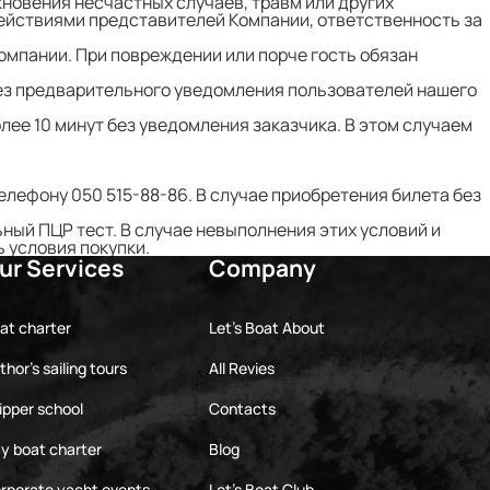
новения несчастных случаев, травм или других
действиями представителей Компании, ответственность за
омпании. При повреждении или порче гость обязан
з предварительного уведомления пользователей нашего
лее 10 минут без уведомления заказчика. В этом случаем
лефону 050 515-88-86​. В случае приобретения билета без
ный ПЦР тест. В случае невыполнения этих условий и
 условия покупки.
ur Services
Company
at charter
Let's Boat About
thor's sailing tours
All Revies
ipper school
Contacts
y boat charter
Blog
rporate yacht events
Let's Boat Club