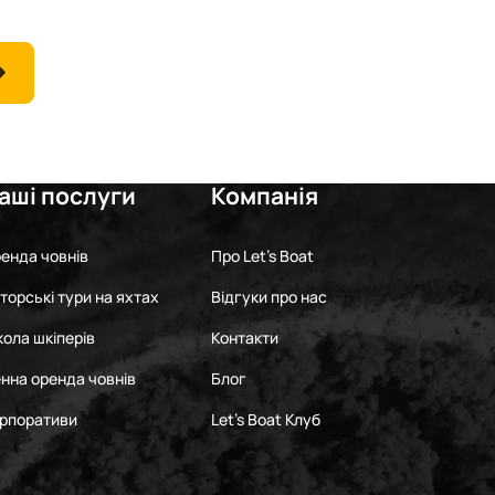
аші послуги
Компанія
енда човнів
Про Let's Boat
торські тури на яхтах
Відгуки про нас
ола шкіперів
Контакти
нна оренда човнів
Блог
рпоративи
Let's Boat Клуб