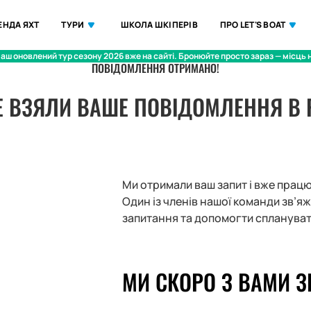
ЕНДА ЯХТ
ТУРИ
ШКОЛА ШКІПЕРІВ
ПРО LET'S BOAT
аш оновлений тур сезону 2026 вже на сайті. Бронюйте просто зараз — місць 
ПОВІДОМЛЕННЯ ОТРИМАНО!
 ВЗЯЛИ ВАШЕ ПОВІДОМЛЕННЯ В 
Ми отримали ваш запит і вже прац
Один із членів нашої команди зв’я
запитання та допомогти спланува
МИ СКОРО З ВАМИ З