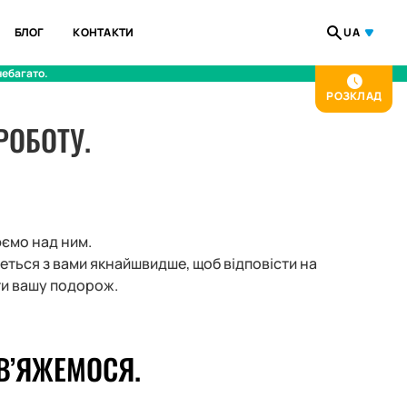
БЛОГ
КОНТАКТИ
UA
небагато.
РОЗКЛАД
РОБОТУ.
юємо над ним.
жеться з вами якнайшвидше, щоб відповісти на
ти вашу подорож.
В’ЯЖЕМОСЯ.