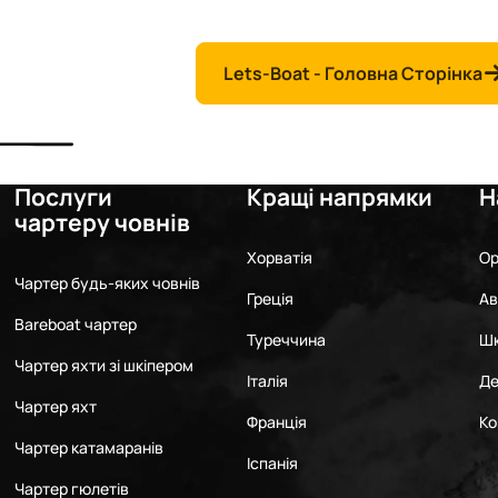
Lets-Boat - Головна Сторінка
Послуги
Кращі напрямки
Н
чартеру човнів
Хорватія
Ор
Чартер будь-яких човнів
Греція
Ав
Bareboat чартер
Туреччина
Шк
Чартер яхти зі шкіпером
Італія
Де
Чартер яхт
Франція
Ко
Чартер катамаранів
Іспанія
Чартер гюлетів