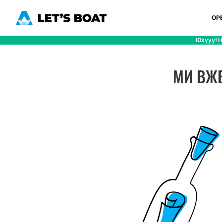
ОР
Юхууу! Н
МИ ВЖЕ